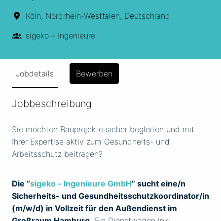
Köln
,
Nordrhein-Westfalen
,
Deutschland
sigeko – Ingenieure
Jobdetails
Bewerben
Jobbeschreibung
Sie möchten Bauprojekte sicher begleiten und mit
Ihrer Expertise aktiv zum Gesundheits- und
Arbeitsschutz beitragen?
Die “
sigeko - Ingenieure GmbH
” sucht eine/n
Sicherheits- und Gesundheitsschutzkoordinator/in
(m/w/d) in Vollzeit für den Außendienst im
Großraum Hamburg.
Ein Dienstwagen inkl.